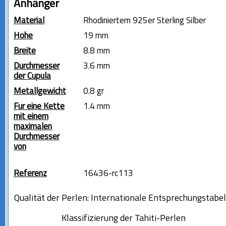
Anhänger
Material
Rhodiniertem 925er Sterling Silber
Höhe
19 mm
Breite
8.8 mm
Durchmesser
3.6 mm
der Cupula
Metallgewicht
0.8 gr
Für eine Kette
1.4 mm
mit einem
maximalen
Durchmesser
von
Referenz
16436-rc113
Qualität der Perlen: Internationale Entsprechungstabel
Klassifizierung der Tahiti-Perlen