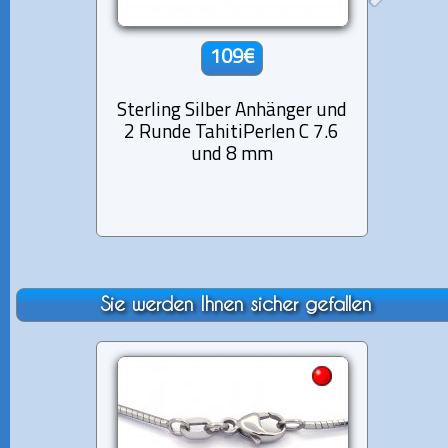
109€
Sterling Silber Anhänger und
Sterli
2 Runde TahitiPerlen C 7.6
1 Sem
und 8 mm
Sie werden Ihnen sicher gefallen