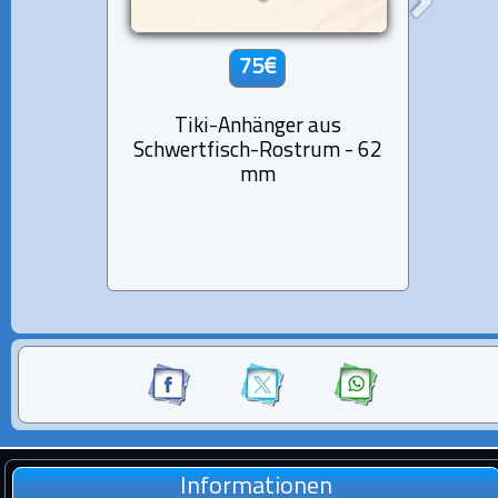
75€
Tiki-Anhänger aus
14K
Schwertfisch-Rostrum - 62
Di
mm
Baro
Informationen