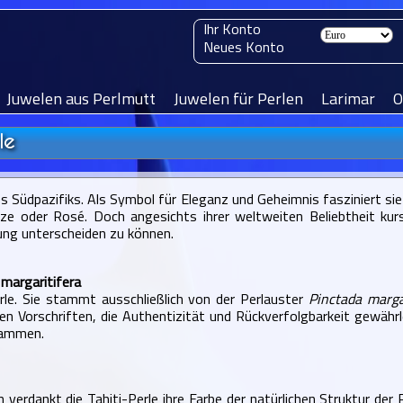
Ihr Konto
Neues Konto
Juwelen aus Perlmutt
Juwelen für Perlen
Larimar
O
le
s Südpazifiks. Als Symbol für Eleganz und Geheimnis fasziniert sie
nze oder Rosé. Doch angesichts ihrer weltweiten Beliebtheit kur
hung unterscheiden zu können.
 margaritifera
rle. Sie stammt ausschließlich von der Perlauster
Pinctada marga
en Vorschriften, die Authentizität und Rückverfolgbarkeit gewährlei
tammen.
erdankt die Tahiti-Perle ihre Farbe der natürlichen Struktur der 