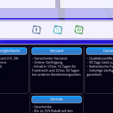
öglichkeite
Versand
Garan
card (1X, 3X)
-
Versicherter Versand.
-
Qualitätszertifik
ress
-
Online-Verfolgung.
-
90 Tage Geld-zu
X)
-
Erhalt in 10 bis 15 Tagen für
-
Authentische Fo
Frankreich und 20 bis 30 Tagen
-
Sofortige Verfü
bei anderen Bestimmungsorten.
garantiert.
Vorteile
-
Geschenke.
-
Bis zu 25% Rabatt auf den