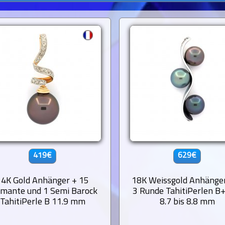
419€
629€
14K Gold Anhänger + 15
18K Weissgold Anhänge
amante und 1 Semi Barock
3 Runde TahitiPerlen B
TahitiPerle B 11.9 mm
8.7 bis 8.8 mm