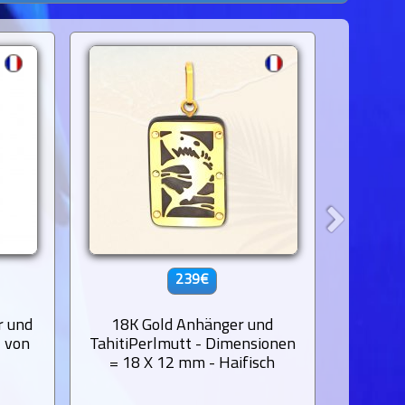
239€
r und
18K Gold Anhänger und
9K G
+ von
TahitiPerlmutt - Dimensionen
Gravier
= 18 X 12 mm - Haifisch