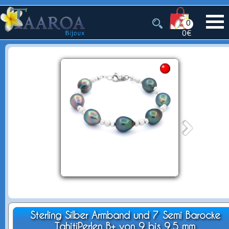
0
0€
Sterling Silber Armband und 7 Semi Barocke
TahitiPerlen B+ von 9 bis 9.5 mm