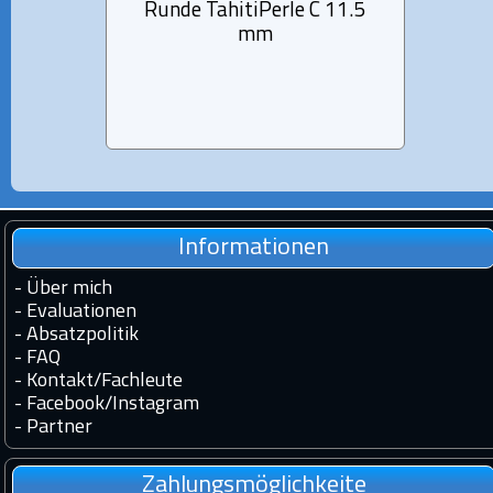
Runde TahitiPerle C 11.5
1 Run
mm
Informationen
-
Über mich
-
Evaluationen
-
Absatzpolitik
-
FAQ
-
Kontakt
/
Fachleute
-
Facebook
/
Instagram
-
Partner
Zahlungsmöglichkeite