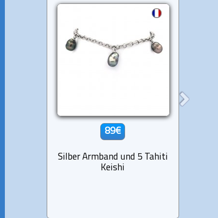
89€
Silber Armband und 5 Tahiti
Sterl
Keishi
1 Sem