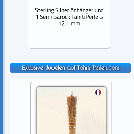
Sterling Silber Anhänger und
14K 
1 Semi Barock TahitiPerle B
13 D
12.1 mm
Ta
Exklusive Juwelen auf Tahiti-Perlen.com