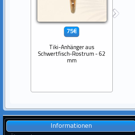
75€
Tiki-Anhänger aus
14K
Schwertfisch-Rostrum - 62
D
mm
Baro
Informationen