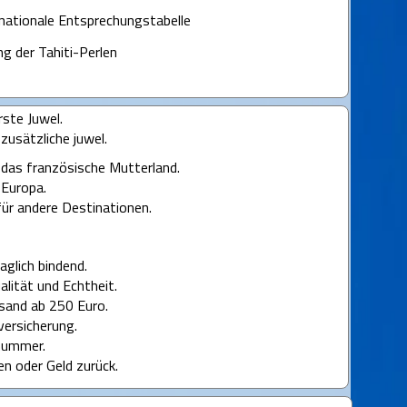
ernationale Entsprechungstabelle
ng der Tahiti-Perlen
rste Juwel.
 zusätzliche juwel.
r das französische Mutterland.
 Europa.
für andere Destinationen.
aglich bindend.
ualität und Echtheit.
sand ab 250 Euro.
versicherung.
nummer.
en oder Geld zurück.