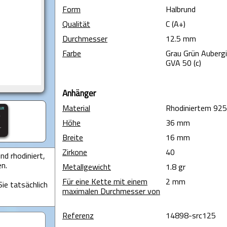
Form
Halbrund
Qualität
C (A+)
Durchmesser
12.5 mm
Farbe
Grau Grün Aubergi
GVA 50 (c)
Anhänger
Material
Rhodiniertem 925e
Höhe
36 mm
Breite
16 mm
Zirkone
40
d rhodiniert,
en.
Metallgewicht
1.8 gr
Für eine Kette mit einem
2 mm
ie tatsächlich
maximalen Durchmesser von
Referenz
14898-src125