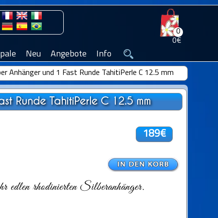
0
0€
pale
Neu
Angebote
Info
lber Anhänger und 1 Fast Runde TahitiPerle C 12.5 mm
ast Runde TahitiPerle C 12.5 mm
189€
r edlen rhodinierten Silberanhänger.