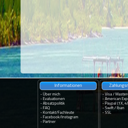
Informationen
Zahlungsm
-
Über mich
- Visa / Master
-
Evaluationen
- American Exp
-
Absatzpolitik
- Paypal (1X, 4
-
FAQ
- Swift / Iban
-
Kontakt
/
Fachleute
-
SSL
-
Facebook
/
Instagram
-
Partner