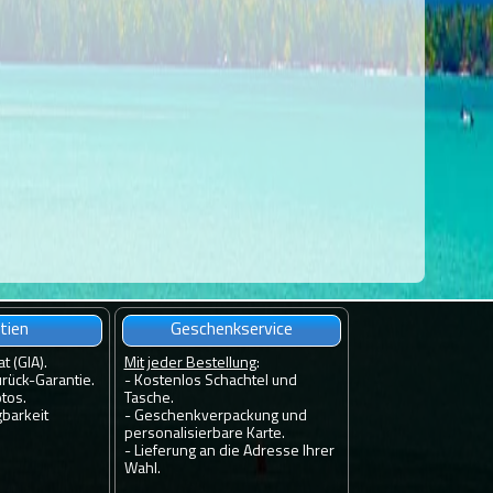
tien
Geschenkservice
at (GIA).
Mit jeder Bestellung
:
rück-Garantie.
- Kostenlos Schachtel und
tos.
Tasche.
gbarkeit
- Geschenkverpackung und
personalisierbare Karte.
- Lieferung an die Adresse Ihrer
Wahl.