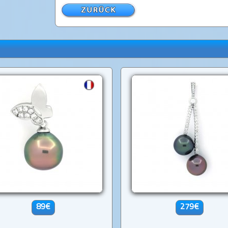
89€
279€