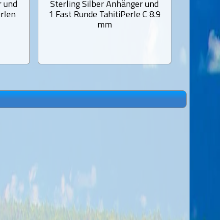
r und
Sterling Silber Anhänger und
Sterlin
erlen
1 Fast Runde TahitiPerle C 8.9
1 Fast
mm