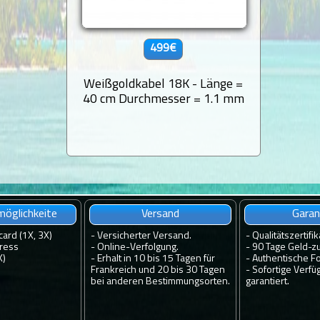
499€
Weißgoldkabel 18K - Länge =
40 cm Durchmesser = 1.1 mm
öglichkeite
Versand
Garan
card (1X, 3X)
-
Versicherter Versand.
-
Qualitätszertifik
ress
-
Online-Verfolgung.
-
90 Tage Geld-zu
X)
-
Erhalt in 10 bis 15 Tagen für
-
Authentische Fo
Frankreich und 20 bis 30 Tagen
-
Sofortige Verfü
bei anderen Bestimmungsorten.
garantiert.