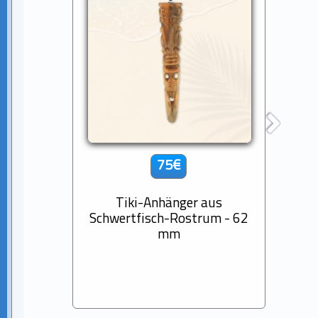
75€
Tiki-Anhänger aus
14K
Schwertfisch-Rostrum - 62
D
mm
Baro