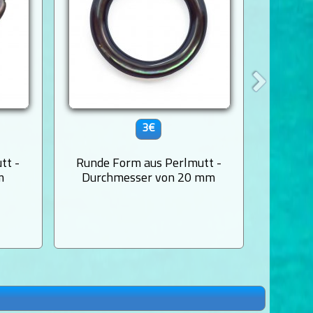
3€
tt -
Runde Form aus Perlmutt -
nugget
m
Durchmesser von 20 mm
4