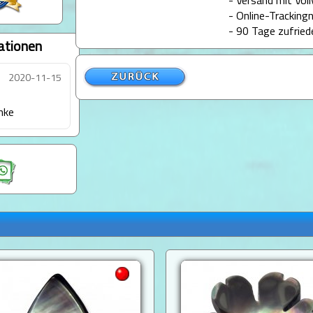
- Versand mit Voll
- Online-Tracking
- 90 Tage zufried
ationen
2020-11-15
nke