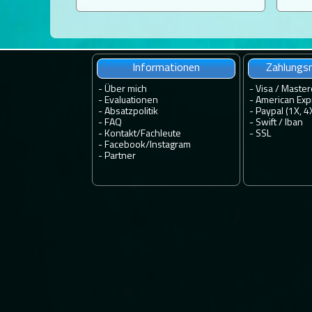
Informationen
Zahlungsm
-
Über mich
- Visa / Master
-
Evaluationen
- American Exp
-
Absatzpolitik
- Paypal (1X, 4
-
FAQ
- Swift / Iban
-
Kontakt
/
Fachleute
-
SSL
-
Facebook
/
Instagram
-
Partner