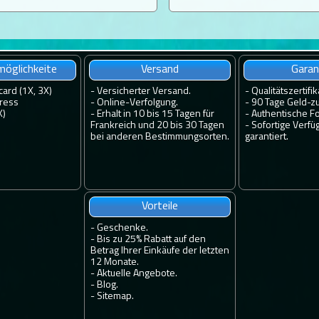
öglichkeite
Versand
Garan
card (1X, 3X)
-
Versicherter Versand.
-
Qualitätszertifik
ress
-
Online-Verfolgung.
-
90 Tage Geld-zu
X)
-
Erhalt in 10 bis 15 Tagen für
-
Authentische Fo
Frankreich und 20 bis 30 Tagen
-
Sofortige Verfü
bei anderen Bestimmungsorten.
garantiert.
Vorteile
-
Geschenke.
-
Bis zu 25% Rabatt auf den
Betrag Ihrer Einkäufe der letzten
12 Monate.
-
Aktuelle Angebote.
-
Blog.
-
Sitemap.