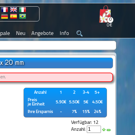
0
0€
pale
Neu
Angebote
Info
 x 20 mm
en.
Anzahl
1
2
3-4
5+
Preis
5.90€
5.50€
5€
4.50€
je Einheit
Ihre Ersparnis
-
7%
15%
24%
Verfügbar: 12
Anzahl: