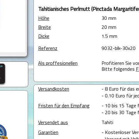
Tahitianisches Perlmutt (Pinctada Margaritife
Höhe
30 mm
Breite
20 mm
Dicke
1.5 mm
Referenz
9032-blk-30x20
Als proffesionellen
Profitieren Sie v
Bitte folgendes
F
Versandkosten
- 8 Euro für das e
- 0.10 Euro für je
Fristen für den Empfang
- 10 bis 15 Tage 
- 20 bis 30 Tage 
Versendet aus
Tahiti
Garantien
- Kostenloser Ver