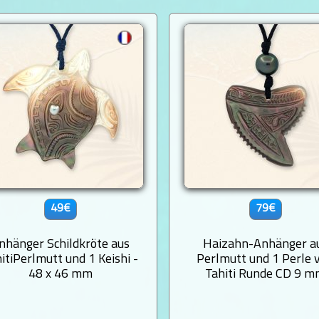
49€
79€
nhänger Schildkröte aus
Haizahn-Anhänger a
itiPerlmutt und 1 Keishi -
Perlmutt und 1 Perle 
48 x 46 mm
Tahiti Runde CD 9 