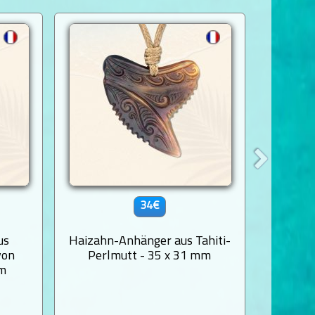
34€
us
Haizahn-Anhänger aus Tahiti-
Austral
von
Perlmutt - 35 x 31 mm
mm