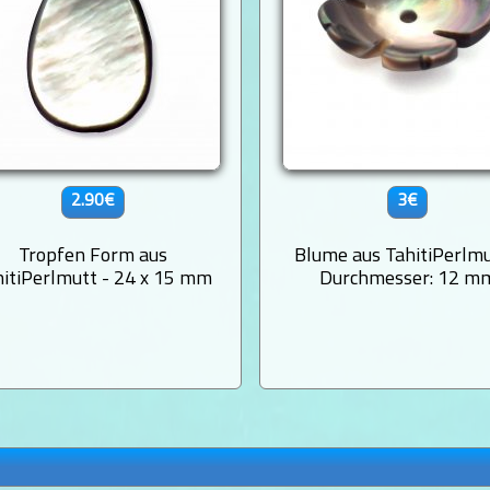
2.90€
3€
Tropfen Form aus
Blume aus TahitiPerlmu
hitiPerlmutt - 24 x 15 mm
Durchmesser: 12 m