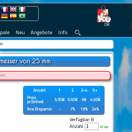
0
0€
pale
Neu
Angebote
Info
mm
hmesser von 25 mm
en.
Anzahl
1
2
3-4
5+
Preis
5.90€
5.50€
5€
4.50€
je Einheit
Ihre Ersparnis
-
7%
15%
24%
Verfügbar: 8
Anzahl: