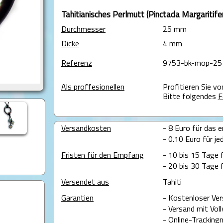
Tahitianisches Perlmutt (Pinctada Margaritife
Durchmesser
25 mm
Dicke
4 mm
Referenz
9753-bk-mop-25
Als proffesionellen
Profitieren Sie v
Bitte folgendes
F
Versandkosten
- 8 Euro für das e
- 0.10 Euro für je
Fristen für den Empfang
- 10 bis 15 Tage 
- 20 bis 30 Tage 
Versendet aus
Tahiti
Garantien
- Kostenloser Ver
- Versand mit Voll
- Online-Tracking