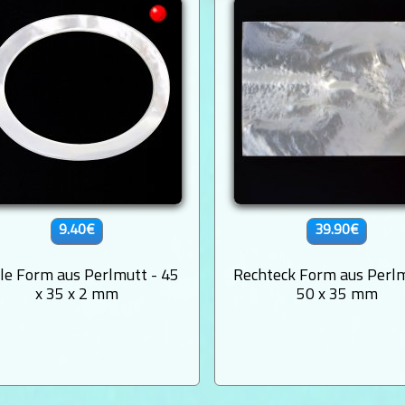
9.40€
39.90€
le Form aus Perlmutt - 45
Rechteck Form aus Perlm
x 35 x 2 mm
50 x 35 mm