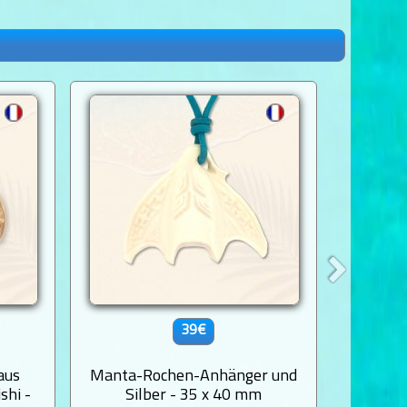
39€
aus
Manta-Rochen-Anhänger und
Schild
shi -
Silber - 35 x 40 mm
Kno