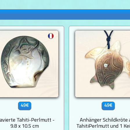
49€
49€
avierte Tahiti-Perlmutt -
Anhänger Schildkröte 
9.8 x 10.5 cm
TahitiPerlmutt und 1 Kei