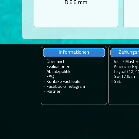
D 8.8 mm
Informationen
Zahlungsm
-
Über mich
- Visa / Master
-
Evaluationen
- American Exp
-
Absatzpolitik
- Paypal (1X, 4
-
FAQ
- Swift / Iban
-
Kontakt
/
Fachleute
-
SSL
-
Facebook
/
Instagram
-
Partner