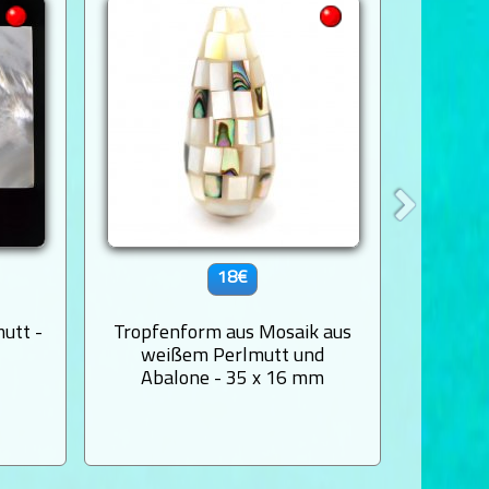
18€
utt -
Tropfenform aus Mosaik aus
Runde 
weißem Perlmutt und
Durc
Abalone - 35 x 16 mm