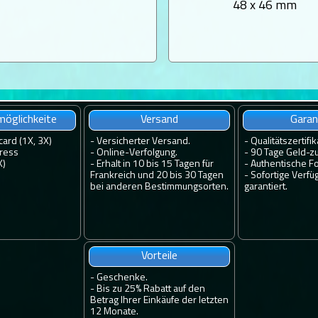
48 x 46 mm
öglichkeite
Versand
Garan
card (1X, 3X)
-
Versicherter Versand.
-
Qualitätszertifik
ress
-
Online-Verfolgung.
-
90 Tage Geld-zu
X)
-
Erhalt in 10 bis 15 Tagen für
-
Authentische Fo
Frankreich und 20 bis 30 Tagen
-
Sofortige Verfü
bei anderen Bestimmungsorten.
garantiert.
Vorteile
-
Geschenke.
-
Bis zu 25% Rabatt auf den
Betrag Ihrer Einkäufe der letzten
12 Monate.