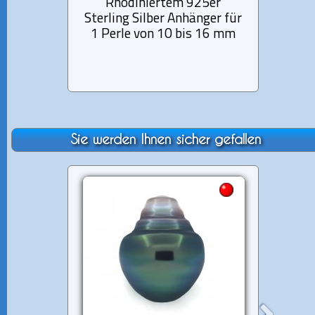
Rhodiniertem 925er
Rh
Sterling Silber Anhänger für
Sterli
1 Perle von 10 bis 16 mm
1 P
Sie werden Ihnen sicher gefallen