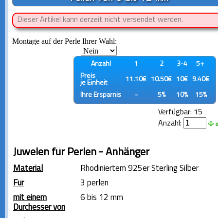
Dieser Artikel kann derzeit nicht versendet werden.
Montage auf der Perle Ihrer Wahl:
Anzahl
1
2
3-4
5+
Preis
11.10€
10.50€
10€
9.40€
je Einheit
Ihre Ersparnis
-
5%
10%
15%
Verfügbar: 15
Anzahl:
Juwelen für Perlen - Anhänger
Material
Rhodiniertem 925er Sterling Silber
Für
3 perlen
mit einem
6 bis 12 mm
Durchesser von