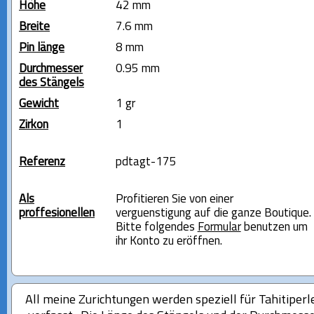
Höhe
42 mm
Breite
7.6 mm
Pin länge
8 mm
Durchmesser
0.95 mm
des Stängels
Gewicht
1 gr
Zirkon
1
Referenz
pdtagt-175
Als
Profitieren Sie von einer
proffesionellen
verguenstigung auf die ganze Boutique.
Bitte folgendes
Formular
benutzen um
ihr Konto zu eröffnen.
All meine Zurichtungen werden speziell für Tahitiperl