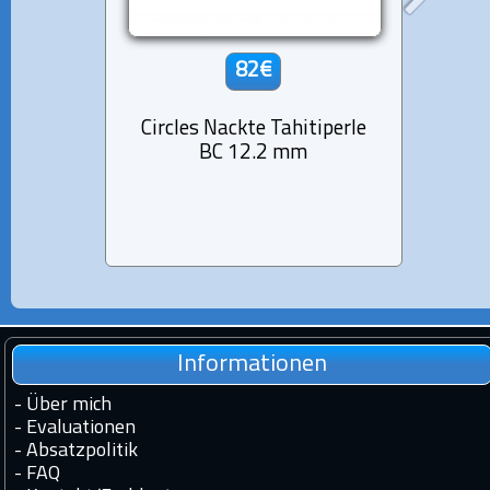
82€
Circles Nackte Tahitiperle
Lot 
BC 12.2 mm
Runde
Informationen
-
Über mich
-
Evaluationen
-
Absatzpolitik
-
FAQ