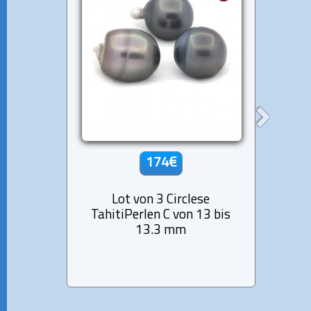
174€
Lot von 3 Circlese
Lo
TahitiPerlen C von 13 bis
Tahit
13.3 mm