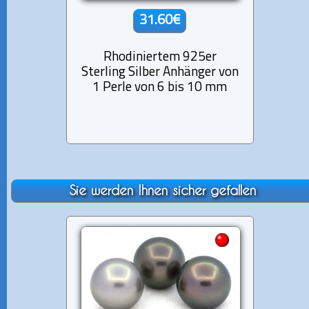
31.60€
Rhodiniertem 925er
92
Sterling Silber Anhänger von
Anhän
1 Perle von 6 bis 10 mm
Sie werden Ihnen sicher gefallen