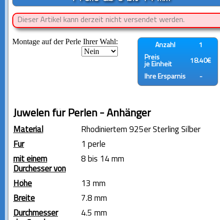
Dieser Artikel kann derzeit nicht versendet werden.
Montage auf der Perle Ihrer Wahl:
Anzahl
1
Preis
18.40€
je Einheit
Ihre Ersparnis
-
Juwelen für Perlen - Anhänger
Material
Rhodiniertem 925er Sterling Silber
Für
1 perle
mit einem
8 bis 14 mm
Durchesser von
Höhe
13 mm
Breite
7.8 mm
Durchmesser
4.5 mm