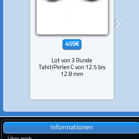
459€
Lot von 3 Runde
TahitiPerlen C von 12.5 bis
Tah
12.8 mm
Informationen