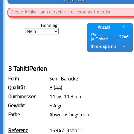
Dieser Artikel kann derzeit nicht versendet werden.
Bohrung:
Anzahl
1
Preis
274€
je Einheit
Ihre Ersparnis
-
3 TahitiPerlen
Form
Semi Barocke
Qualität
B (AA)
Durchmesser
11 bis 11.3 mm
Gewicht
6.4 gr
Farbe
Abwechslungsreich
Referenz
15947-3sbb11