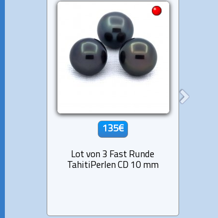
135€
Lot von 3 Fast Runde
Lot
TahitiPerlen CD 10 mm
Tahit