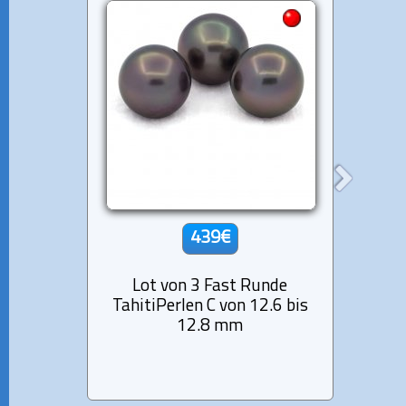
439€
Lot von 3 Fast Runde
Lot
TahitiPerlen C von 12.6 bis
Tah
12.8 mm