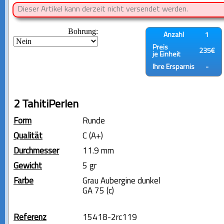
Dieser Artikel kann derzeit nicht versendet werden.
Bohrung:
Anzahl
1
Preis
235€
je Einheit
Ihre Ersparnis
-
2 TahitiPerlen
Form
Runde
Qualität
C (A+)
Durchmesser
11.9 mm
Gewicht
5 gr
Farbe
Grau Aubergine dunkel
GA 75 (c)
Referenz
15418-2rc119