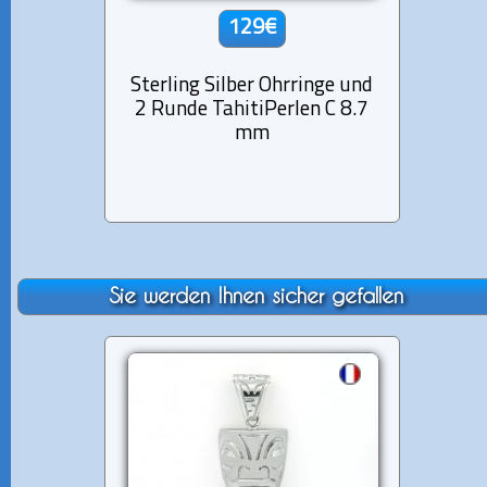
129€
Sterling Silber Ohrringe und
Sterli
2 Runde TahitiPerlen C 8.7
2 Ru
mm
Sie werden Ihnen sicher gefallen