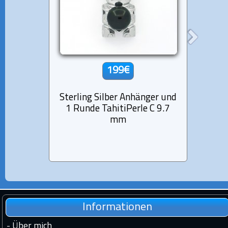
199€
Sterling Silber Anhänger und
Sterli
1 Runde TahitiPerle C 9.7
1 Se
mm
Informationen
-
Über mich