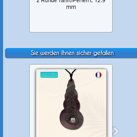
2 Runde TahitiPerlen C 12.9
1 Ru
mm
Sie werden Ihnen sicher gefallen