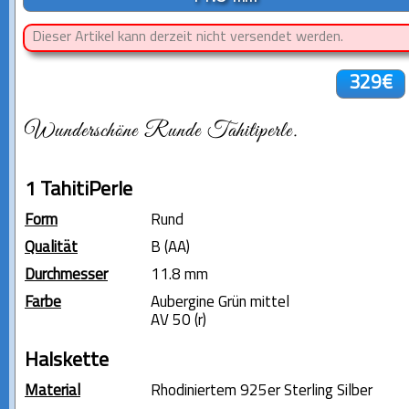
Dieser Artikel kann derzeit nicht versendet werden.
329€
Wunderschöne Runde Tahitiperle.
1 TahitiPerle
Form
Rund
Qualität
B (AA)
Durchmesser
11.8 mm
Farbe
Aubergine Grün mittel
AV 50 (r)
Halskette
Material
Rhodiniertem 925er Sterling Silber