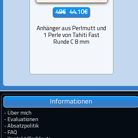
49€
44.10€
Anhänger aus Perlmutt und
Armb
1 Perle von Tahiti Fast
runde
Runde C 8 mm
Informationen
-
Über mich
-
Evaluationen
-
Absatzpolitik
-
FAQ