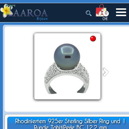
0
0€
Rhodiniertem 925er Sterling Silber Ring und 1
Runde TahitiPerle BC 12.2 mm