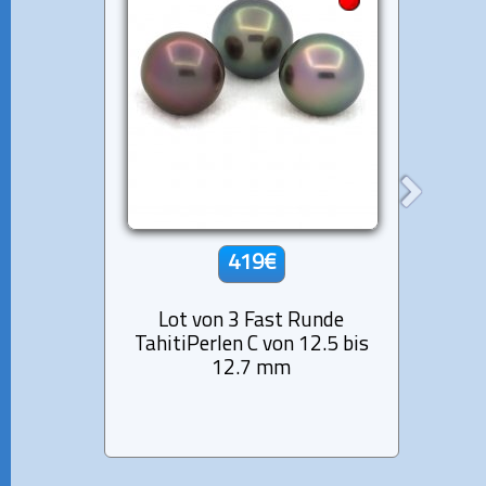
419€
Lot von 3 Fast Runde
Lot
TahitiPerlen C von 12.5 bis
Tahiti
12.7 mm