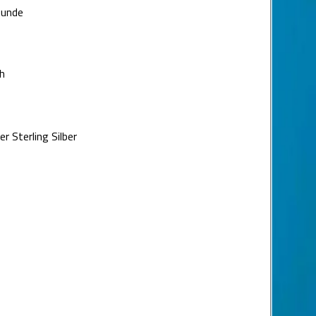
Runde
h
r Sterling Silber