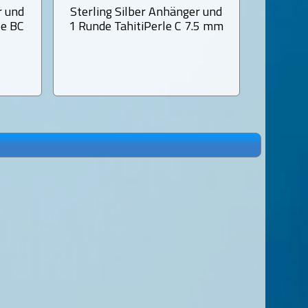
r und
Sterling Silber Anhänger und
Sterlin
le BC
1 Runde TahitiPerle C 7.5 mm
1 Fast 