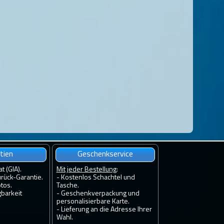
tien
Geschenkservice
at (GIA).
Mit jeder Bestellung
:
rück-Garantie.
- Kostenlos Schachtel und
tos.
Tasche.
gbarkeit
- Geschenkverpackung und
personalisierbare Karte.
- Lieferung an die Adresse Ihrer
Wahl.