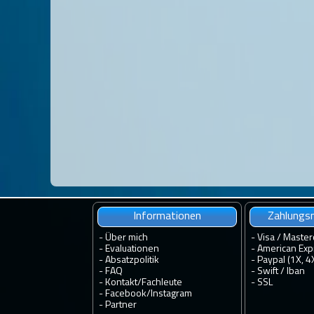
Informationen
Zahlungsm
-
Über mich
- Visa / Master
-
Evaluationen
- American Exp
-
Absatzpolitik
- Paypal (1X, 4
-
FAQ
- Swift / Iban
-
Kontakt
/
Fachleute
-
SSL
-
Facebook
/
Instagram
-
Partner