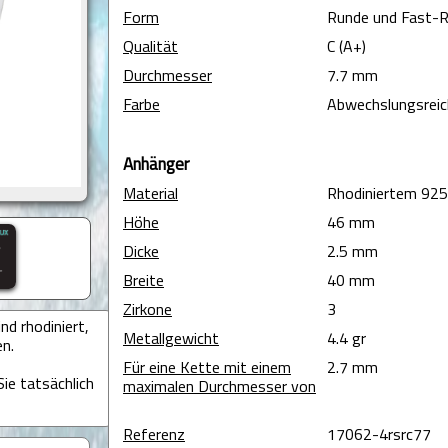
Form
Runde und Fast-
Qualität
C (A+)
Durchmesser
7.7 mm
Farbe
Abwechslungsreic
Anhänger
Material
Rhodiniertem 925e
Höhe
46 mm
Dicke
2.5 mm
Breite
40 mm
Zirkone
3
d rhodiniert,
Metallgewicht
4.4 gr
en.
Für eine Kette mit einem
2.7 mm
ie tatsächlich
maximalen Durchmesser von
Referenz
17062-4rsrc77