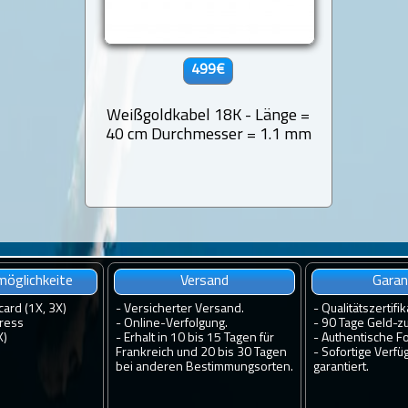
499€
Weißgoldkabel 18K - Länge =
40 cm Durchmesser = 1.1 mm
öglichkeite
Versand
Garan
card (1X, 3X)
-
Versicherter Versand.
-
Qualitätszertifik
ress
-
Online-Verfolgung.
-
90 Tage Geld-zu
X)
-
Erhalt in 10 bis 15 Tagen für
-
Authentische Fo
Frankreich und 20 bis 30 Tagen
-
Sofortige Verfü
bei anderen Bestimmungsorten.
garantiert.