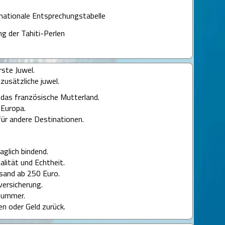
ernationale Entsprechungstabelle
ng der Tahiti-Perlen
rste Juwel.
 zusätzliche juwel.
r das französische Mutterland.
 Europa.
für andere Destinationen.
aglich bindend.
ualität und Echtheit.
sand ab 250 Euro.
versicherung.
nummer.
en oder Geld zurück.