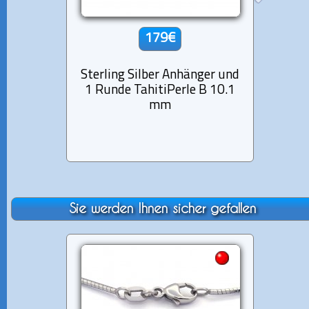
179€
Sterling Silber Anhänger und
Sterli
1 Runde TahitiPerle B 10.1
1 Cir
mm
Sie werden Ihnen sicher gefallen