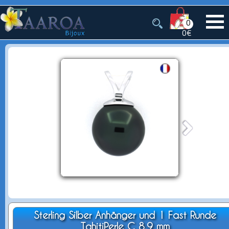
0
0€
Sterling Silber Anhänger und 1 Fast Runde
TahitiPerle C 8.9 mm