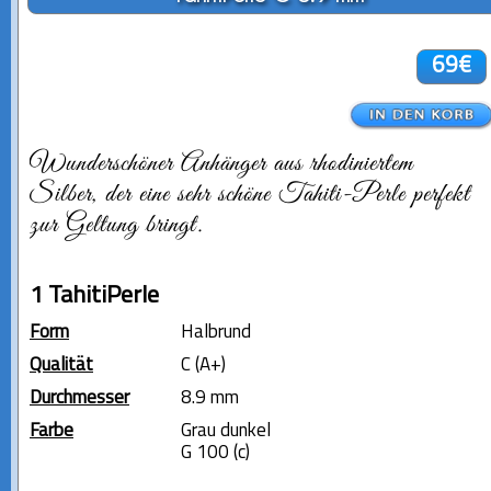
69€
Wunderschöner Anhänger aus rhodiniertem
Silber, der eine sehr schöne Tahiti-Perle perfekt
zur Geltung bringt.
1 TahitiPerle
Form
Halbrund
Qualität
C (A+)
Durchmesser
8.9 mm
Farbe
Grau dunkel
G 100 (c)