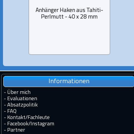
Anhänger Haken aus Tahiti-
Sterli
Perlmutt - 40 x 28 mm
Informationen
-
Über mich
-
Evaluationen
-
Absatzpolitik
-
FAQ
-
Kontakt
/
Fachleute
-
Facebook
/
Instagram
-
Partner