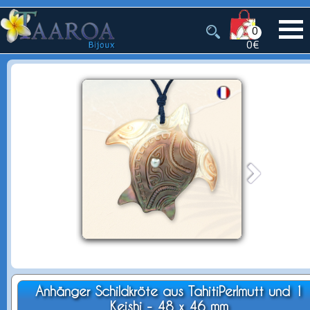
0
0€
Anhänger Schildkröte aus TahitiPerlmutt und 1
Keishi - 48 x 46 mm