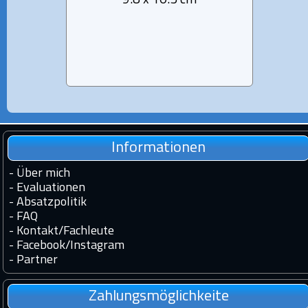
9.8 x 10.5 cm
1 Run
Informationen
-
Über mich
-
Evaluationen
-
Absatzpolitik
-
FAQ
-
Kontakt
/
Fachleute
-
Facebook
/
Instagram
-
Partner
Zahlungsmöglichkeite