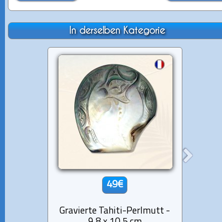
In derselben Kategorie
49€
Gravierte Tahiti-Perlmutt -
Armba