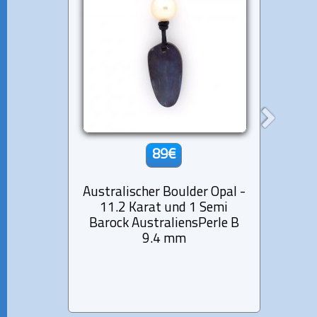
89€
Australischer Boulder Opal -
Austra
11.2 Karat und 1 Semi
23.
Barock AustraliensPerle B
Baro
9.4 mm