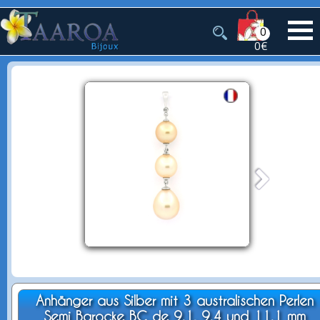
0
0€
Anhänger aus Silber mit 3 australischen Perlen
Semi Barocke BC de 9.1, 9.4 und 11.1 mm