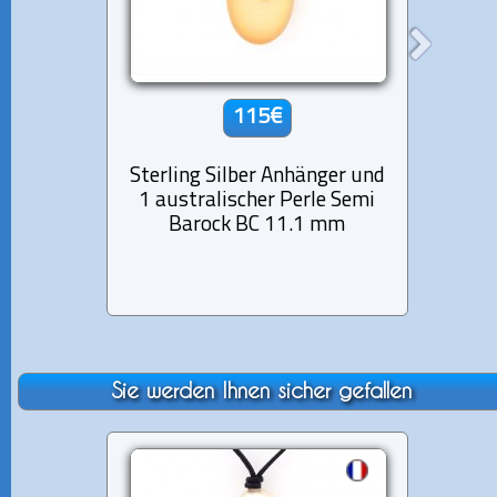
115€
Sterling Silber Anhänger und
Anhä
1 australischer Perle Semi
aust
Barock BC 11.1 mm
B
Sie werden Ihnen sicher gefallen