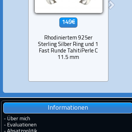
149€
Rhodiniertem 925er
Rh
Sterling Silber Ring und 1
Ster
Fast Runde TahitiPerle C
Rund
11.5 mm
Informationen
-
Über mich
-
Evaluationen
-
Absatzpolitik