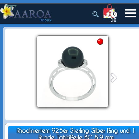
0
0€
Rhodiniertem 925er Sterling Silber Ring und 1
Runde TahitiPerle BC 8.9 mm