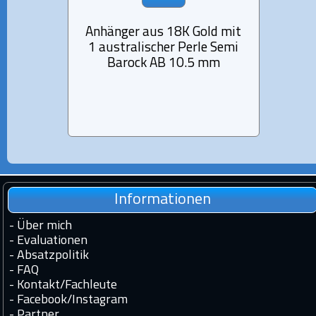
Anhänger aus 18K Gold mit
Sterli
1 australischer Perle Semi
1 aus
Barock AB 10.5 mm
B
Informationen
-
Über mich
-
Evaluationen
-
Absatzpolitik
-
FAQ
-
Kontakt
/
Fachleute
-
Facebook
/
Instagram
-
Partner