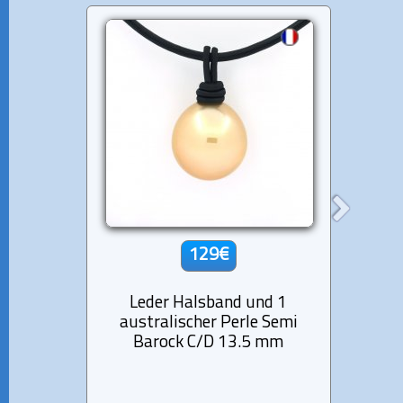
129€
Leder Halsband und 1
Le
australischer Perle Semi
aust
Barock C/D 13.5 mm
B