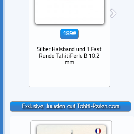
189€
Silber Halsband und 1 Fast
Arm
Runde TahitiPerle B 10.2
mm
Exklusive Juwelen auf Tahiti-Perlen.com