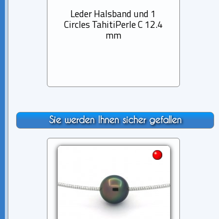
Leder Halsband und 1
Halsk
Circles TahitiPerle C 12.4
u
mm
Tah
Sie werden Ihnen sicher gefallen