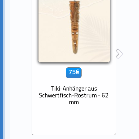
75€
Tiki-Anhänger aus
14K
Schwertfisch-Rostrum - 62
D
mm
Baro