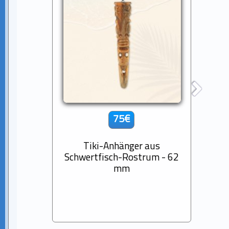
75€
Tiki-Anhänger aus
14K
Schwertfisch-Rostrum - 62
D
mm
Baro