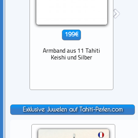
199€
Armband aus 11 Tahiti
Armb
Keishi und Silber
runde
Exklusive Juwelen auf Tahiti-Perlen.com