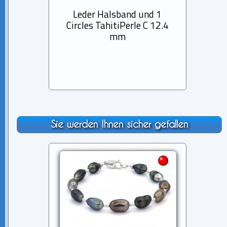
Leder Halsband und 1
Halsk
Circles TahitiPerle C 12.4
u
mm
Tah
Sie werden Ihnen sicher gefallen